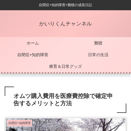
自閉症+知的障害+難聴の成長日記
かいりくんチャンネル
ホーム
難聴
自閉症+知的障害
日常の生活
療育＆日常グッズ
オムツ購入費用を医療費控除で確定申
告するメリットと方法
自閉症+知的障害