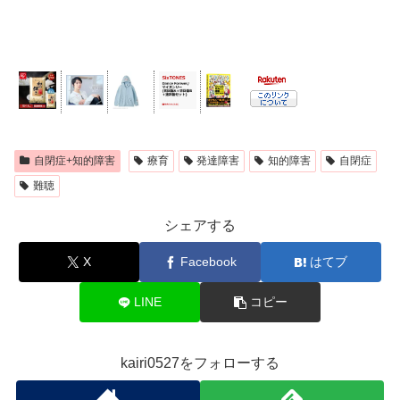
自閉症+知的障害
療育
発達障害
知的障害
自閉症
難聴
シェアする
X
Facebook
はてブ
LINE
コピー
kairi0527をフォローする