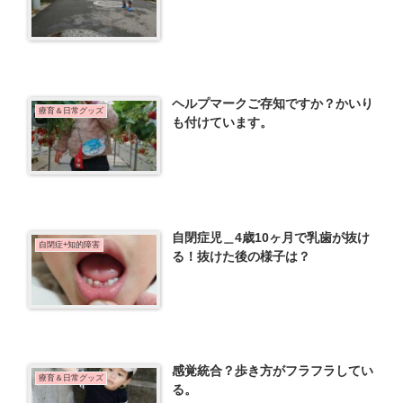
ヘルプマークご存知ですか？かいり
療育＆日常グッズ
も付けています。
自閉症児＿4歳10ヶ月で乳歯が抜け
自閉症+知的障害
る！抜けた後の様子は？
感覚統合？歩き方がフラフラしてい
療育＆日常グッズ
る。