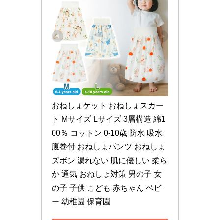
おねしょケット おねしょスカー
ト Mサイズ Lサイズ 3層構造 綿1
00％ コットン 0-10歳 防水 吸水 
腹巻付 おねしょパンツ おねしょ 
ズボン 漏れない 肌に優しい 柔ら
か 通気 おねしょ対策 男の子 女
の子 子供 こども 赤ちゃん ベビ
ー 幼稚園 保育園