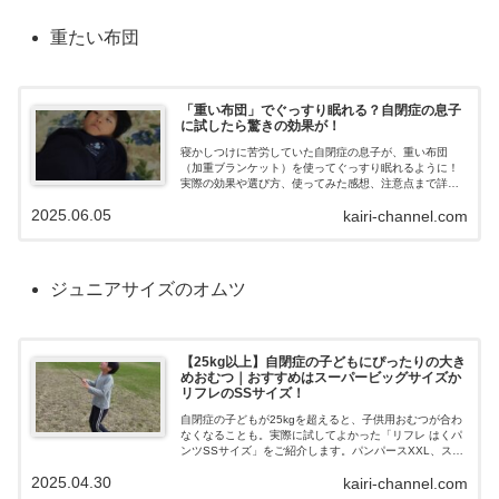
重たい布団
「重い布団」でぐっすり眠れる？自閉症の息子
に試したら驚きの効果が！
寝かしつけに苦労していた自閉症の息子が、重い布団
（加重ブランケット）を使ってぐっすり眠れるように！
実際の効果や選び方、使ってみた感想、注意点まで詳し
く紹介します。
2025.06.05
kairi-channel.com
ジュニアサイズのオムツ
【25kg以上】自閉症の子どもにぴったりの大き
めおむつ｜おすすめはスーパービッグサイズか
リフレのSSサイズ！
自閉症の子どもが25kgを超えると、子供用おむつが合わ
なくなることも。実際に試してよかった「リフレ はくパ
ンツSSサイズ」をご紹介します。パンパースXXL、スー
パービッグとの比較も！
2025.04.30
kairi-channel.com