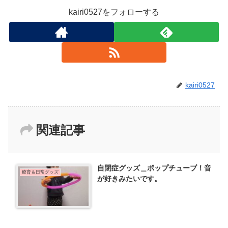
kairi0527をフォローする
kairi0527
関連記事
自閉症グッズ＿ポップチューブ！音
療育＆日常グッズ
が好きみたいです。