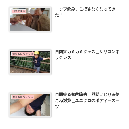
コップ飲み、こぼさなくなってき
日常の生活
た！
自閉症カミカミグッズ＿シリコンネ
療育＆日常グッズ
ックレス
自閉症＆知的障害＿股間いじり＆便
療育＆日常グッズ
こね対策＿ユニクロのボディースー
ツ