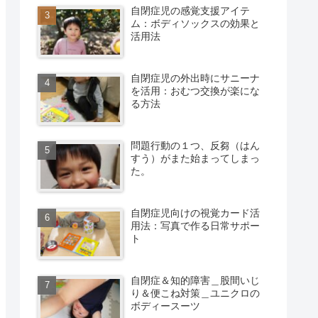
自閉症児の感覚支援アイテ
ム：ボディソックスの効果と
活用法
自閉症児の外出時にサニーナ
を活用：おむつ交換が楽にな
る方法
問題行動の１つ、反芻（はん
すう）がまた始まってしまっ
た。
自閉症児向けの視覚カード活
用法：写真で作る日常サポー
ト
自閉症＆知的障害＿股間いじ
り＆便こね対策＿ユニクロの
ボディースーツ