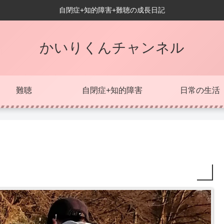
自閉症+知的障害+難聴の成長日記
かいりくんチャンネル
難聴
自閉症+知的障害
日常の生活