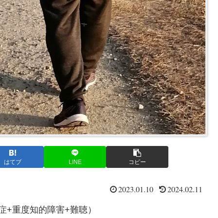
はてブ
LINE
コピー
2023.01.10
2024.02.11
症+重度知的障害+難聴）