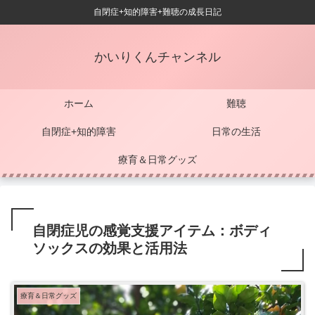
自閉症+知的障害+難聴の成長日記
かいりくんチャンネル
ホーム
難聴
自閉症+知的障害
日常の生活
療育＆日常グッズ
自閉症児の感覚支援アイテム：ボディ
ソックスの効果と活用法
療育＆日常グッズ