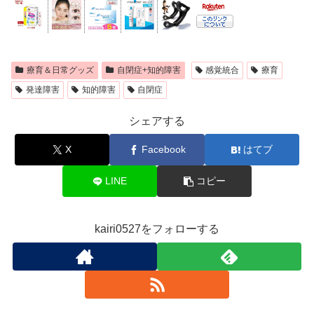
療育＆日常グッズ
自閉症+知的障害
感覚統合
療育
発達障害
知的障害
自閉症
シェアする
X
Facebook
はてブ
LINE
コピー
kairi0527をフォローする