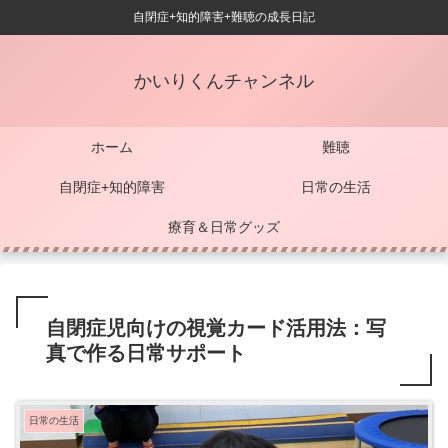
自閉症+知的障害+難聴の成長日記
かいりくんチャンネル
ホーム
難聴
自閉症+知的障害
日常の生活
療育＆日常グッズ
自閉症児向けの視覚カード活用法：写
真で作る日常サポート
日常の生活