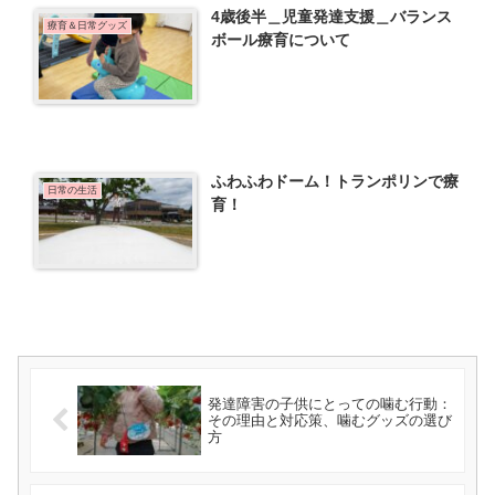
4歳後半＿児童発達支援＿バランス
療育＆日常グッズ
ボール療育について
ふわふわドーム！トランポリンで療
日常の生活
育！
発達障害の子供にとっての噛む行動：
その理由と対応策、噛むグッズの選び
方