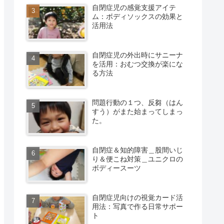
自閉症児の感覚支援アイテ
ム：ボディソックスの効果と
活用法
自閉症児の外出時にサニーナ
を活用：おむつ交換が楽にな
る方法
問題行動の１つ、反芻（はん
すう）がまた始まってしまっ
た。
自閉症＆知的障害＿股間いじ
り＆便こね対策＿ユニクロの
ボディースーツ
自閉症児向けの視覚カード活
用法：写真で作る日常サポー
ト