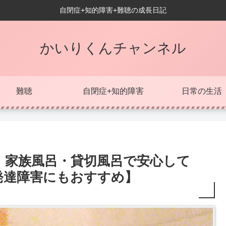
自閉症+知的障害+難聴の成長日記
かいりくんチャンネル
難聴
自閉症+知的障害
日常の生活
！家族風呂・貸切風呂で安心して
発達障害にもおすすめ】