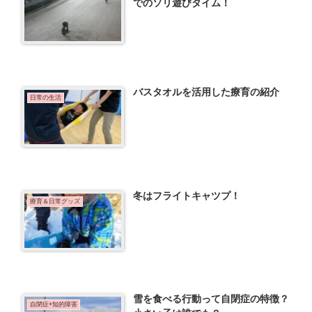
でのソリ遊びタイム！
バスタオルを活用した療育の紹介
日常の生活
冬はフライトキャツプ！
療育＆日常グッズ
雪を食べる行動って自閉症の特徴？
自閉症+知的障害