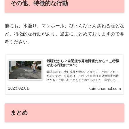
その他、特徴的な行動
他にも、水溜り、マンホール、ぴょんぴょん跳ねるなどな
ど、特徴的な行動があり、過去にまとめておりますので参
考ください。
難聴だから？自閉症や発達障害だから？＿特徴
がある行動について
難聴なので。少し成長が遅いことがある。とのことだっ
たのですが、今思えば、これって自閉症や発達障害の特
徴かも？と思ったことをまとめてみました。必ずしも、
これをやるから、発達障害！自閉症！ということは無い
2023.02.01
kairi-channel.com
と思いますが、成長の過程で無くなることもあると思い
ます。
まとめ