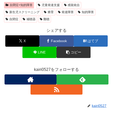
自閉症+知的障害
児童発達支援
感覚統合
新生児スクリーニング
療育
発達障害
知的障害
自閉症
補聴器
難聴
シェアする
X
Facebook
はてブ
LINE
コピー
kairi0527をフォローする
kairi0527